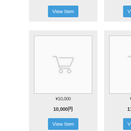
View Item
V
¥10,000
10,000円
1
View Item
V