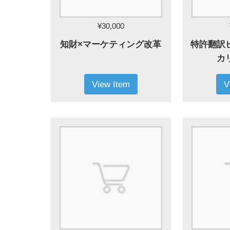
¥30,000
知財×マーケティング改革
特許翻訳
カ
View Item
V