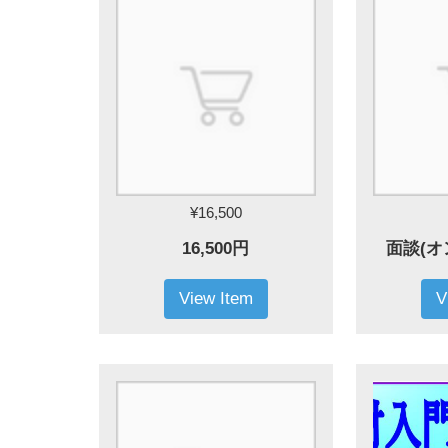
¥16,500
16,500円
面談(オ
View Item
V