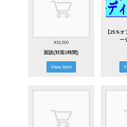
【25％
ー
¥16,500
面談(対面1時間)
View Item
V