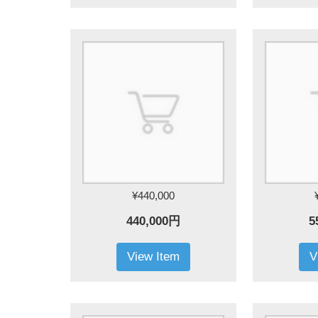
¥440,000
440,000円
5
View Item
V